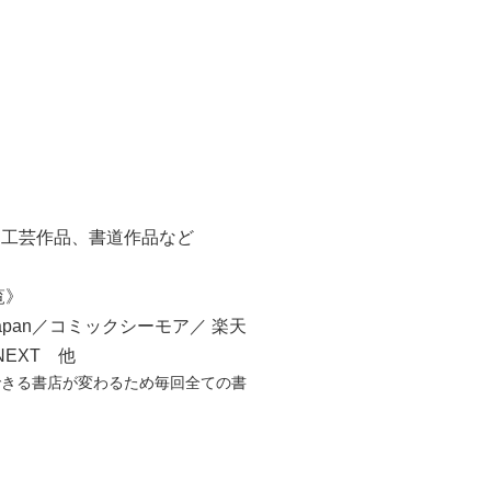
）
陶工芸作品、書道作品など
覧》
ookJapan／コミックシーモア／ 楽天
NEXT 他
できる書店が変わるため毎回全ての書