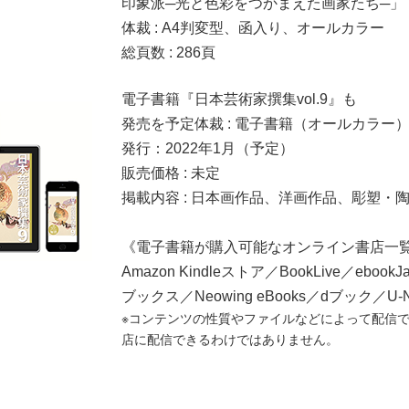
印象派─光と色彩をつかまえた画家たち─」
体裁 : A4判変型、函入り、オールカラー
総頁数 : 286頁
電子書籍『日本芸術家撰集vol.9』も
発売を予定体裁 : 電子書籍（オールカラー
発行：2022年1月（予定）
販売価格 : 未定
掲載内容 : 日本画作品、洋画作品、彫塑・
《電子書籍が購入可能なオンライン書店一
Amazon Kindleストア／BookLive／eb
ブックス／Neowing eBooks／dブック／U-
※コンテンツの性質やファイルなどによって配信
店に配信できるわけではありません。