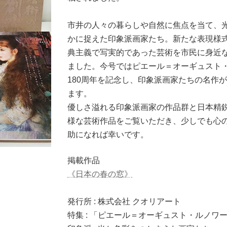
市井の人々の暮らしや自然に焦点を当て、
かに捉えた印象派画家たち。新たな表現様
典主義で写実的であった芸術を市民に身近
ました。今号ではピエール＝オーギュスト
180周年を記念し、印象派画家たちの名作
ます。
優しさ溢れる印象派画家の作品群と日本精
様な芸術作品をご覧いただき、少しでも心
助になれば幸いです。
掲載作品
《日本の春の窓》
発行所 : 株式会社 クオリアート
特集 : 「ピエール＝オーギュスト・ルノワー