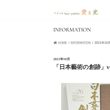
コ
ナ
ン
ビ
テ
ゲ
ン
ー
ツ
シ
へ
ョ
INFORMATION
ス
ン
キ
に
HOME
INFORMATION
2021年1
ッ
移
プ
動
2021年10月
「日本藝術の創跡」vol