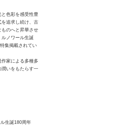
光と色彩を感受性豊
式を追求し続け、古
なものへと昇華させ
・ルノワール生誕
が特集掲載されてい
鋭作家による多種多
の潤いをもたらす一
ル生誕180周年