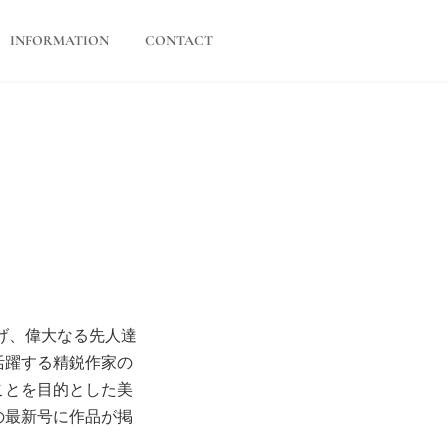
INFORMATION
CONTACT
掲げ、偉大なる先人達
活躍する精鋭作家の
ことを目的とした美
の最新号に作品が掲