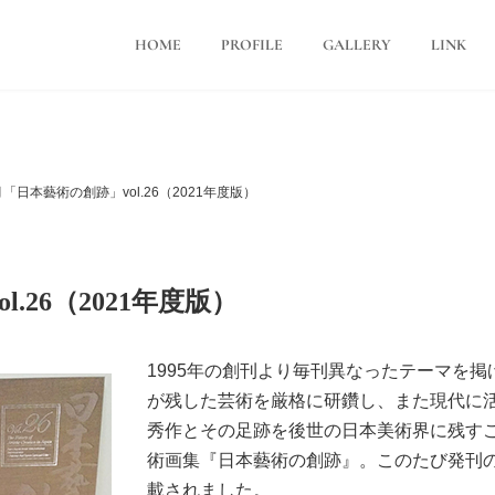
HOME
PROFILE
GALLERY
LINK
0月「日本藝術の創跡」vol.26（2021年度版）
.26（2021年度版）
1995年の創刊より毎刊異なったテーマを
が残した芸術を厳格に研鑽し、また現代に
秀作とその足跡を後世の日本美術界に残す
術画集『日本藝術の創跡』。このたび発刊
載されました。