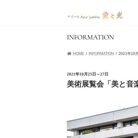
コ
ナ
ン
ビ
テ
ゲ
ン
ー
ツ
シ
へ
ョ
INFORMATION
ス
ン
キ
に
HOME
INFORMATION
2021年
ッ
移
プ
動
2021年10月25日～27日
美術展覧会「美と音