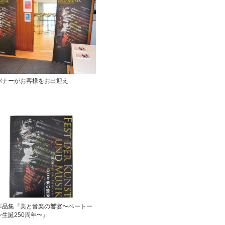
バナーがお客様をお出迎え
作品集『美と音楽の饗宴〜ベートー
生誕250周年〜』