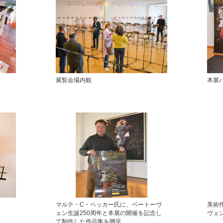
展覧会場内観
本展
マルテ・C・ベッカー氏に、ベートーヴ
美術
ェン生誕250周年と本展の開催を記念し
ヴェン
て制作した作品集を贈呈